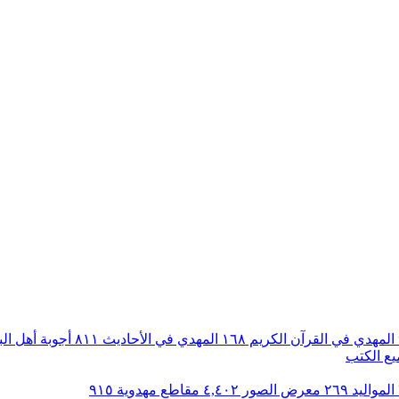
المهدي في القرآن الكريم
١٦٨
المهدي في الأحاديث
٨١١
أجوبة أهل ال
ع الكتب
المواليد
٢٦٩
معرض الصور
٤,٤٠٢
مقاطع مهدوية
٩١٥