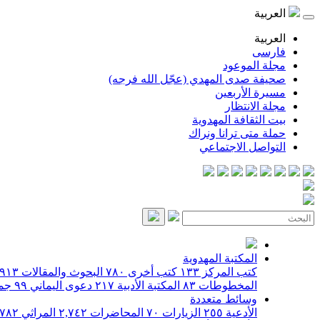
العربية
العربية
فارسی
مجلة الموعود
صحيفة صدى المهدي (عجّل الله فرجه)
مسيرة الأربعين
مجلة الانتظار
بيت الثقافة المهدوية
حملة متى ترانا ونراك
التواصل الاجتماعي
المكتبة المهدوية
كتب المركز
١٣٣
كتب أخرى
٧٨٠
البحوث والمقالات
٩١٣
المخطوطات
٨٣
المكتبة الأدبية
٢١٧
دعوى اليماني
٩٩
جمي
وسائط متعددة
الأدعية
٢٥٥
الزيارات
٧٠
المحاضرات
٢,٧٤٢
المراثي
٧٨٢