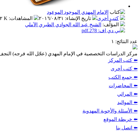
الإمام المهدي الموجود الموعود
كتب أخرى
تاريخ الإنشاء
:
٢٠١٦/٠٨/٣١
المشاهدات
:
٧.٢ K
المؤلّف
:
الشيخ عبد الله الجوادي الطبري الآملي
عدد النتائج
: ١
مركز الدراسات التخصصية في الإمام المهدي (عجّل الله فرجه) النج
⬅️ كتب المركز
⬅️ كتب أخرى
⬅️ جميع الكتب
⬅️ المحاضرات
⬅️ المراثي
⬅️ المواليد
⬅️ الأسئلة والأجوبة المهدوية
⬅️ خريطة الموقع
⬅️ اتصل بنا