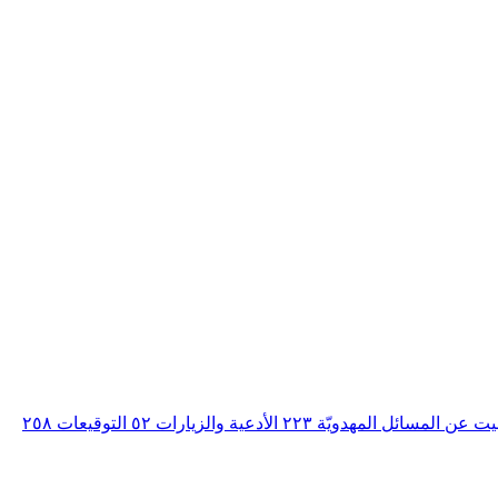
بيت عن المسائل المهدويّة
٢٢٣
الأدعية والزيارات
٥٢
التوقيعات
٢٥٨