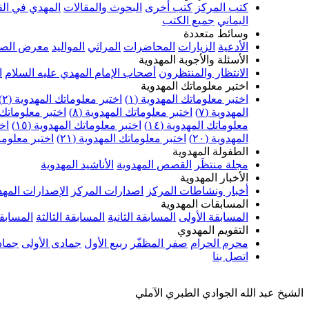
كتب المركز
كتب أخرى
البحوث والمقالات
المهدي في الق
اليماني
جميع الكتب
وسائط متعددة
الأدعية
الزيارات
المحاضرات
المراثي
المواليد
معرض الصو
الأسئلة والأجوبة المهدوية
الانتظار والمنتظرون
أصحاب الإمام المهدي عليه السلام
ا
اختبر معلوماتك المهدوية
اختبر معلوماتك المهدوية (١)
اختبر معلوماتك المهدوية (٢)
المهدوية (٧)
اختبر معلوماتك المهدوية (٨)
اختبر معلوماتك ا
معلوماتك المهدوية (١٤)
اختبر معلوماتك المهدوية (١٥)
اخت
المهدوية (٢٠)
اختبر معلوماتك المهدوية (٢١)
اختبر معلوماتك
الطفولة المهدوية
مجلة منتظَر
القصص المهدوية
الأناشيد المهدوية
الأخبار المهدوية
أخبار ونشاطات المركز
اصدارات المركز
الإصدارات المهد
المسابقات المهدوية
المسابقة الأولى
المسابقة الثانية
المسابقة الثالثة
المسابقة
التقويم المهدوي
محرم الحرام
صفر المظفّر
ربيع الأول
جمادى الأولى
جماد
اتصل بنا
الشيخ عبد الله الجوادي الطبري الآملي