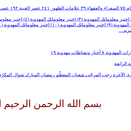
ام
٧٥
السفراء والفقهاء
٣٩
علامات الظهور
٢٤١
عصر الغيبة
١٩٢
عصر 
اختبر معلوماتك المهدوية (٣)
اختبر معلوماتك المهدوية (٤)
اختبر معلومات
لمهدوية (٩)
اختبر معلوماتك المهدوية (١٠)
اختبر معلوماتك المهدوية (١١)
مزيد…
رات المهدوية
٧
أخبار ونشاطات مهدوية
١٩
 الرابعة
ى الآخرة
رجب المرجّب
شعبان المعظّم
رمضان المبارك
شوال المكرّ
بسم الله الرحمن الرحيم اللهم 