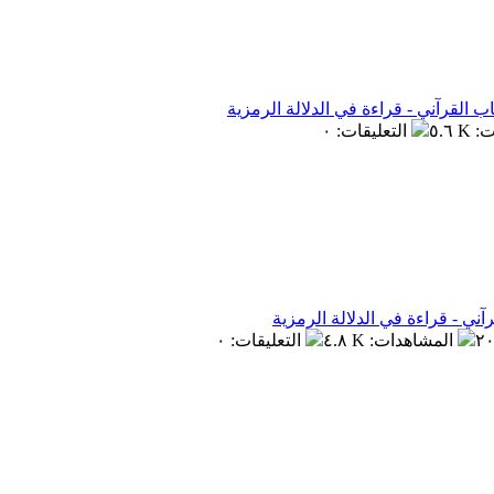
ت
:
٥.٦ K
التعليقات
:
٠
ي - قراءة في الدلالة الرمزية
٢٠
المشاهدات
:
٤.٨ K
التعليقات
:
٠