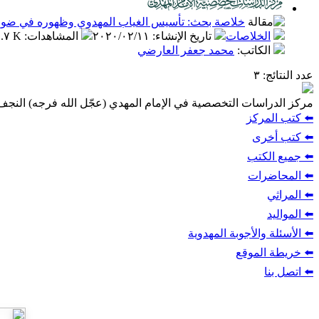
خلاصة بحث: تأسيس الغياب المهدوي وظهوره في ضوء ال
الخلاصات
تاريخ الإنشاء
:
٢٠٢٠/٠٢/١١
المشاهدات
:
٢.٧ K
الكاتب
:
محمد جعفر العارضي
عدد النتائج
: ٣
مركز الدراسات التخصصية في الإمام المهدي (عجّل الله فرجه) النج
⬅️ كتب المركز
⬅️ كتب أخرى
⬅️ جميع الكتب
⬅️ المحاضرات
⬅️ المراثي
⬅️ المواليد
⬅️ الأسئلة والأجوبة المهدوية
⬅️ خريطة الموقع
⬅️ اتصل بنا