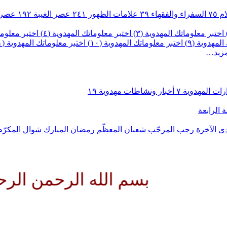
ام
٧٥
السفراء والفقهاء
٣٩
علامات الظهور
٢٤١
عصر الغيبة
١٩٢
عصر 
اختبر معلوماتك المهدوية (٣)
اختبر معلوماتك المهدوية (٤)
اختبر معلومات
لمهدوية (٩)
اختبر معلوماتك المهدوية (١٠)
اختبر معلوماتك المهدوية (١١)
مزيد…
رات المهدوية
٧
أخبار ونشاطات مهدوية
١٩
 الرابعة
ى الآخرة
رجب المرجّب
شعبان المعظّم
رمضان المبارك
شوال المكرّ
بسم الله الرحمن الرحيم الل