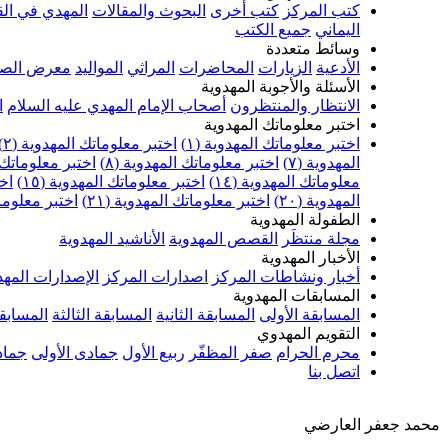
كتب المركز
كتب أخرى
البحوث والمقالات
المهدي في الق
اليماني
جميع الكتب
وسائط متعددة
الأدعية
الزيارات
المحاضرات
المراثي
المواليد
معرض الصو
الأسئلة والأجوبة المهدوية
الانتظار والمنتظرون
أصحاب الإمام المهدي عليه السلام
ا
اختبر معلوماتك المهدوية
اختبر معلوماتك المهدوية (١)
اختبر معلوماتك المهدوية (٢)
المهدوية (٧)
اختبر معلوماتك المهدوية (٨)
اختبر معلوماتك ا
معلوماتك المهدوية (١٤)
اختبر معلوماتك المهدوية (١٥)
اخت
المهدوية (٢٠)
اختبر معلوماتك المهدوية (٢١)
اختبر معلوماتك
الطفولة المهدوية
مجلة منتظَر
القصص المهدوية
الأناشيد المهدوية
الأخبار المهدوية
أخبار ونشاطات المركز
اصدارات المركز
الإصدارات المهد
المسابقات المهدوية
المسابقة الأولى
المسابقة الثانية
المسابقة الثالثة
المسابقة
التقويم المهدوي
محرم الحرام
صفر المظفّر
ربيع الأول
جمادى الأولى
جماد
اتصل بنا
محمد جعفر العارضي