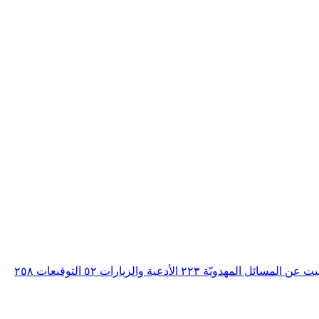
بيت عن المسائل المهدويّة
٢٢٣
الأدعية والزيارات
٥٢
التوقيعات
٢٥٨