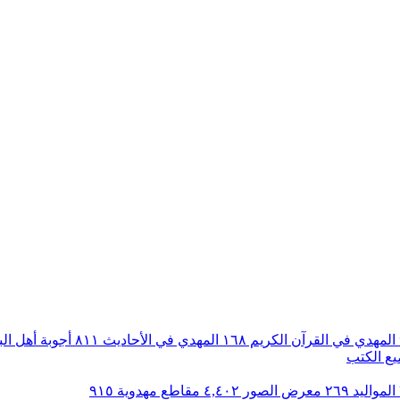
المهدي في القرآن الكريم
١٦٨
المهدي في الأحاديث
٨١١
أجوبة أهل ال
ع الكتب
المواليد
٢٦٩
معرض الصور
٤,٤٠٢
مقاطع مهدوية
٩١٥