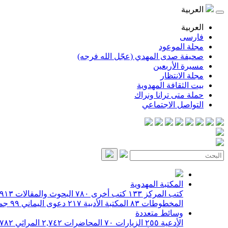
العربية
العربية
فارسی
مجلة الموعود
صحيفة صدى المهدي (عجّل الله فرجه)
مسيرة الأربعين
مجلة الانتظار
بيت الثقافة المهدوية
حملة متى ترانا ونراك
التواصل الاجتماعي
المكتبة المهدوية
كتب المركز
١٣٣
كتب أخرى
٧٨٠
البحوث والمقالات
٩١٣
المخطوطات
٨٣
المكتبة الأدبية
٢١٧
دعوى اليماني
٩٩
جمي
وسائط متعددة
الأدعية
٢٥٥
الزيارات
٧٠
المحاضرات
٢,٧٤٢
المراثي
٧٨٢