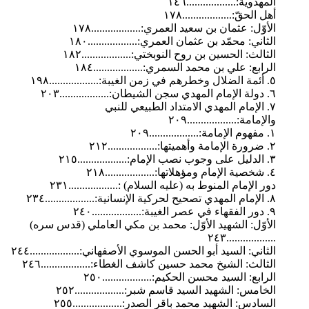
المهدوية:..................١٤٦
أهل الحقّ:..................١٧٨
الأوّل: عثمان بن سعيد العمري:..................١٧٨
الثاني: محمّد بن عثمان العمري:..................١٨٠
الثالث: الحسين بن روح النوبختي:..................١٨٢
الرابع: علي بن محمد السمري:..................١٨٤
٥. أئمة الضلال وخطرهم في زمن الغيبة:..................١٩٨
٦. دولة الإمام المهدي سجن الشيطان:..................٢٠٣
٧. الإمام المهدي الامتداد الطبيعي للنبي
والإمامة:..................٢٠٩
١. مفهوم الإمامة:..................٢٠٩
٢. ضرورة الإمامة وأهميتها:..................٢١٢
٣. الدليل على وجوب نصب الإمام:..................٢١٥
٤. شخصية الإمام ومؤهلاتها:..................٢١٨
دور الإمام المنوط به (عليه السلام) :..................٢٣١
٨. الإمام المهدي تصحيح لحركية الإنسانية:..................٢٣٤
٩. دور الفقهاء في عصر الغيبة:..................٢٤٠
الأوّل: الشهيد الأوّل: محمد بن مكي العاملي (قدس سره)
..................٢٤٣
الثاني: السيد أبو الحسن الموسوي الأصفهاني:..................٢٤٤
الثالث: الشيخ محمد حسين كاشف الغطاء:..................٢٤٦
الرابع: السيد محسن الحكيم:..................٢٥٠
الخامس: الشهيد السيد قاسم شبر:..................٢٥٢
السادس: الشهيد محمد باقر الصدر:..................٢٥٥