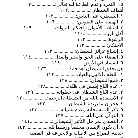
١٥. التمرد وعدم الطاعة لله تعالى:..................٩٩
أهداف الشيطان:..................١٠٢
١. السيطرة على الناس:..................١٠٢
٢. الهيمنة على النفوس:..................١٠٦
٣. استلاب الأموال واحتكار الثروات:..................١٠٩
أكل الربا:..................١١٠
الرشوة:..................١١٢
الاحتكار:..................١١٢
٤. إشباع غرائز الشيطان:..................١١٣
٥. الفضاء على الحق والخير والعدل:..................١١٤
٦. الفساد في الأرض:..................١١٨
هل يحقق الشيطان أهدافه؟:..................١٢٣
١- اللطف الإلهي بالعباد:..................١٢٣
٢. قمع الشيطان:..................١٢٨
١. عدم اتّباع إبليس في ظنّه:..................١٢٨
٢. عدم اتّباع الشيطان في خطواته:..................١٢٩
٣. الاستعاذة بالله من الشيطان الرجيم:..................١٣٠
٤. هجران ما بریده الشيطان:..................١٣٢
٥. ذكر الله سبحانه وعدم نسيانه:..................١٣٣
٦. التوكّل على الله:..................١٣٧
٧. التصدي لمراحل التأثير الشيطاني:..................١٤١
٨. أن يكون الإنسان مخلصاً ورشيداً لله:..................١٤٣
جدلية الصراع بين الأصالة والانحراف في القضية