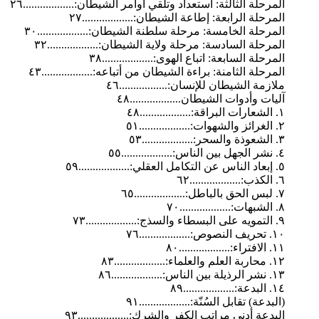
المرحلة الثالثة: استعداد وتلقي أوامر الشيطان:..................٢٦
المرحلة الرابعة: إطاعة الشيطان:..................٢٧
المرحلة الخامسة: مرحلة سلطنة الشيطان:..................٣٠
المرحلة السادسة: مرحلة ولاية الشيطان:..................٣٢
المرحلة السابعة: اتباع الهوى:..................٣٨
المرحلة الثامنة: براءة الشيطان من أتباعه:..................٤٣
ملازمة الشيطان للإنسان:.................٤٦
آليات وأدوات الشيطان..................٤٨
١. الشعارات البراقة:..................٤٨
٢. الغرائز والشهوات:..................٥١
٣. الشعوذة والسحر:..................٥٣
٤. نشر الجهل بين الناس:..................٥٥
٥. إبعاد الناس عن التكامل العقلي:..................٥٩
٦. الكذب:..................٦٢
٧. لبس الحق بالباطل:..................٦٥
٨. الشبهات:..................٧٠
٩. التمويه على البسطاء والسذج:..................٧٣
١٠. تحريف النصوص:..................٧٦
١١. الافتراء:..................٨٠
۱۲. محاربة العلم والعلماء:..................٨٣
۱۳. نشر الرذيلة بين الناس:..................٨٦
١٤. البدعة:..................٨٩
(البدعة) تقابل السُنّة:..................٩١
البدعة أدنى مراتب الكفر والشرك:..................٩٣