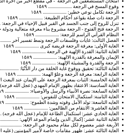
امتحان المستضعفين في الرجعة - في مقطع أخير من آخرة الدنيا .........
وقوع المسخ في الرجعة .................... ١٥٨٩
الرجعة تكامل نوعي خطير: .................... ١٥٨٩
الرجعة ذات صلة بقواعد أحكام الطبيعة: .................... ١٥٨٩
تنزل للروح إلى جنب الجسد في القبر قبيل الإحياء في الرجعة: ...........
الرجعة فتح الفتوح - الرجعة مشروع بناء معرفة متعالية ودولة حضارية: ..
النظام القرآني الراسم للرجعة: .................... ١٥٨٩
الفصل الثالث: غايات وفلسفات الرجعة ونمط تفسير آخر ..................
الغاية الأولى: معرفة الرجعة فريضة كبرى .................... ١٥٨٩
الغاية الثانية: القدرة الإلهية في الرجعة .................... ١٥٨٩
الإيمان والمعرفة بالقدرة الالهية: .................... ١٥٨٩
الرجعة والقدرة والمشيئة الإلهية: .................... ١٥٨٩
الغاية الثالثة: تحقيق ووقوع غاية الخلقة من دار الدُّنْيَا: .................... 
الغاية الرابعة: معرفة الرجعة وعلوّ الهمة: .................... ١٥٨٩
الغاية الخامسة: الثبات بمعرفة الرجعة على الإيمان عند البعث الأوّل: ....
الغاية السادسة: الاعتقاد بظهور الإمام المهدي (عجل الله فرجه) توطئة و
الغاية السابعة: نصرة الأنبياء والرسل والأوصياء: .................... ١٥٨٩
الغاية الثامنة: استكمال الامتحان للنفوس: .................... ١٥٨٩
الغايه التاسعة: تولد الأمل وقوته وشدة الطموح: .................... ١٥٨٩
الغاية العاشرة: الانتقام من الظالمين: .................... ١٥٨٩
الغاية الحادي عشر: استكمال الطاعة للإمام (عجل الله فرجه) ............
الغاية الثانية عشر: إكمال الدين وإتمام الموعد الإلهي: .................... 
الأربعة عشر معصوم لكل مقام محمود في الرجعة: .................... ٥٨٩
الغاية الثالثة عشر: ظهور مقامات خاصة لأمير المؤمنين (عليه السلام): ..