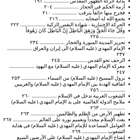
بداية حركة الظهور المقدس .................... ١٩١
أزمة الحكم في الحجاز .................... ٢٠٤
فخرج منها خائفاً يترقب .................... ٢١٠
يجمع الله له أصحابه .................... ٢١٦
الحركة الإختبارية - شهادة النفس الزكية .................... ٢٢٢
وَقُلْ جَاءَ الْحَقُّ وَزَهَقَ الْبَاطِلُ إِنَّ الْبَاطِلَ كَانَ زَهُوقاً
.................... ٢٢٥
تحرير المدينة المنورة والحجاز .................... ٢٣٤
الإمام المهدي (عليه السلام) الى إيران والعراق ....................
٢٣٧
الزحف نحو القدس .................... ٢٤٥
معركة الإمام المهدي (عليه السلام) مع اليهود ....................
٢٤٧
نزول المسيح (عليه السلام) من السماء .................... ٢٥٣
اتفاقية الهدنة بين الإمام المهدي (عليه السلام) والغربيين
.................... ٢٥٦
الشعوب الغربية تدخل في الإسلام .................... ٢٦٠
ملامح الدولة العالمية على يد الإمام المهدي (عليه السلام)
.................... ٢٦٣
تطهير الأرض من الظلم والظالمين .................... ٢٦٣
بعث الإسلام مجدداً وتعميم نوره على العالم .................... ٢٦٧
العوامل المساعدة للإمام المهدي (عليه السلام) في هداية
الشعوب .................... ٢٦٩
إنفتاح الإمام المهدي (عليه السلام) على الأرضين السبع